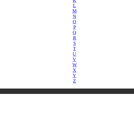
K
L
M
N
O
P
Q
R
S
T
U
V
W
X
Y
Z