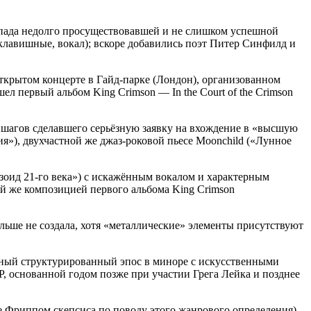
аспада недолго просуществовавшей и не слишком успешной
клавишные, вокал); вскоре добавились поэт Питер Синфилд и
открытом концерте в Гайд-парке (Лондон), организованном
ел первый альбом King Crimson — In the Court of the Crimson
х шагов сделавшего серьёзную заявку на вхождение в «высшую
фия»), двухчастной же джаз-роковой пьесе Moonchild («Лунное
зоид 21-го века») с искажённым вокалом и характерным
й же композицией первого альбома King Crimson
ольше не создала, хотя «металлические» элементы присутствуют
инный структурированный эпос в миноре с искусственными
, основанной годом позже при участии Грега Лейка и позднее
 Фриппом скепсиса по поводу этого жанрового определения).