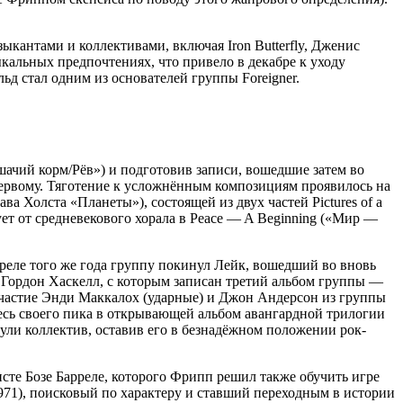
кантами и коллективами, включая Iron Butterfly, Дженис
кальных предпочтениях, что привело в декабре к уходу
ьд стал одним из основателей группы Foreigner.
шачий корм/Рёв») и подготовив записи, вошедшие затем во
 первому. Тяготение к усложнённым композициям проявилось на
ва Холста «Планеты»), состоящей из двух частей Pictures of a
т от средневекового хорала в Peace — A Beginning («Мир —
реле того же года группу покинул Лейк, вошедший во вновь
н Гордон Хаскелл, с которым записан третий альбом группы —
 участие Энди Маккалох (ударные) и Джон Андерсон из группы
десь своего пика в открывающей альбом авангардной трилогии
ули коллектив, оставив его в безнадёжном положении рок-
те Бозе Барреле, которого Фрипп решил также обучить игре
1971), поисковый по характеру и ставший переходным в истории