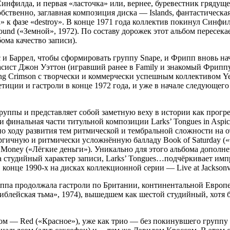
филда, и первая «ласточка» или, вернее, буревестник грядущей
собственно, заглавная композиция диска — Islands, фантастическа
» к фазе «destroy». В конце 1971 года коллектив покинул Синф
und («Земной», 1972). По составу дорожек этот альбом пересекае
ома качество записи).
с и Баррел, чтобы сформировать группу Snape, и Фрипп вновь 
ст Джон Уэттон (игравший ранее в Family и знакомый Фриппу 
ng Crimson с творчески и коммерчески успешным коллективом Y
тиции и гастроли в конце 1972 года, и уже в начале следующег
руппы и представляет собой заметную веху в истории как прогр
инальная части титульной композиции Larks’ Tongues in Aspic — P
 ходу развития тем ритмической и тембральной сложности на о
ргичную и ритмически усложнённую балладу Book of Saturday (
 Money («Лёгкие деньги»). Уникально для этого альбома допол
а студийный характер записи, Larks’ Tongues…подчёркивает и
конце 1990-х на дисках коллекционной серии — Live at Jacksonvill
руппа продолжала гастроли по Британии, континентальной Европе
ая библейская тьма», 1974), вышедшем как шестой студийный, хот
ом — Red («Красное»), уже как трио — без покинувшего группу