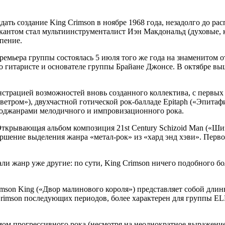
ать создание King Crimson в ноябре 1968 года, незадолго до р
ыкантом стал мультиинструменталист Иэн Макдональд (духовые, 
 пение.
премьера группы состоялась 5 июля того же года на знаменитом 
го гитаристе и основателе группы Брайане Джонсе. В октябре выш
нстрацией возможностей вновь созданного коллектива, с первы
с ветром»), двухчастной готической рок-балладе Epitaph («Эпита
оджанрами мелодичного и импровизационного рока.
Открывающая альбом композиция 21st Century Schizoid Man («Ши
шение выделения жанра «метал-рок» из «хард энд хэви». Перво
ли жанр уже другие: по сути, King Crimson ничего подобного б
rimson King («Двор малинового короля») представляет собой дл
rimson последующих периодов, более характерен для группы ELP
ом прогрессивного рока (несмотря на неоднократное выражение