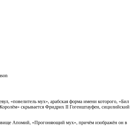
ул, «повелитель мух», арабская форма имени которого, «Бил
м Королём» скрывается Фридрих II Гогенштауфен, сицилийский
розвище Апомий, «Прогоняющий мух», причём изображён он в