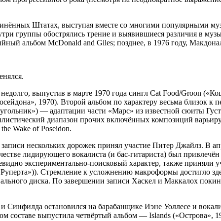
динённых Штатах, выступая вместе со многими популярными музы
нутри группы обострялись трение и выявившиеся различия в музы
ный альбом McDonald and Giles; позднее, в 1976 году, Макдонал
енялся.
едолго, выпустив в марте 1970 года сингл Cat Food/Groon («Ко
Посейдона», 1970). Второй альбом по характеру весьма близок к
реугольник») — адаптации части «Марс» из известной сюиты Густа
илистический диапазон прочих включённых композиций варьируе
 the Wake of Poseidon.
 записи нескольких дорожек принял участие Питер Джайлз. В ап
ачестве лидирующего вокалиста (и бас-гитариста) был привлечё
 очевидно экспериментально-поисковый характер, также приняли
ца Руперта»)). Стремление к усложнению макроформы достигло з
нального диска. По завершении записи Хаскел и Маккалох покин
 Синфилда остановился на барабанщике Иэне Уоллесе и вокалис
том составе выпустила четвёртый альбом — Islands («Острова», 