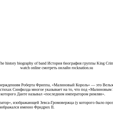
верждениям Роберта Фриппа, «Малиновый Король» — это Вельзев
 в стихах Синфилда многое указывает на то, что под «Малиновы
 которого Данте называл «последним императором римлян».
ператор», изображающей Зевса-Громовержца (у которого было п
изображался именно Фридрих II.