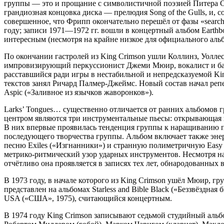
группы — это и прощание с символистичной поэзией Питера Син
грандиозная концовка диска — прелюдия Song of the Gulls, и, 
совершенное, что Фрипп окончательно перешёл от фазы «search
году; записи 1971—1972 гг. вошли в концертный альбом Earthbo
интересным (несмотря на крайне низкое для официального альб
По окончании гастролей из King Crimson ушли Коллинз, Уолле
импровизирующий перкуссионист Джеми Мюир, вокалист и баси
расставшийся ради игры в нестабильной и непредсказуемой Ki
текстов занял Ричард Палмер-Джеймс. Новый состав начал репе
Aspic («Заливное из язычков жаворонков»).
Larks’ Tongues… существенно отличается от ранних альбомов г
центром являются три инструментальные пьесы: открывающая и ф
В них впервые проявилась тенденция группы к наращиванию по
последующего творчества группы. Альбом включает также эне
песню Exiles («Изгнанники») и странную полиметричную Easy
метрико-ритмический узор ударных инструментов. Несмотря н
отчётливо она проявляется в записях тех лет, обнародованных в 
В 1973 году, в начале которого из King Crimson ушёл Мюир, г
представлен на альбомах Starless and Bible Black («Беззвёздн
USA («США», 1975), считающийся концертным.
В 1974 году King Crimson записывают седьмой студийный альб