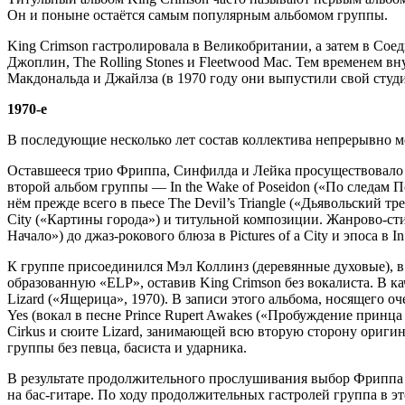
Он и поныне остаётся самым популярным альбомом группы.
King Crimson гастролировала в Великобритании, а затем в Сое
Джоплин, The Rolling Stones и Fleetwood Mac. Тем временем в
Макдональда и Джайлза (в 1970 году они выпустили свой студий
1970-е
В последующие несколько лет состав коллектива непрерывно м
Оставшееся трио Фриппа, Синфилда и Лейка просуществовало н
второй альбом группы — In the Wake of Poseidon («По следам 
нём прежде всего в пьесе The Devil’s Triangle («Дьявольский т
City («Картины города») и титульной композиции. Жанрово-ст
Начало») до джаз-рокового блюза в Pictures of a City и эпоса в In
К группе присоединился Мэл Коллинз (деревянные духовые), в
образованную «ELP», оставив King Crimson без вокалиста. В к
Lizard («Ящерица», 1970). В записи этого альбома, носящего
Yes (вокал в песне Prince Rupert Awakes («Пробуждение прин
Cirkus и сюите Lizard, занимающей всю вторую сторону ориги
группы без певца, басиста и ударника.
В результате продолжительного прослушивания выбор Фриппа и
на бас-гитаре. По ходу продолжительных гастролей группа в э