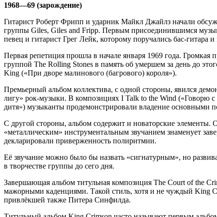
1968—69 (зарождение)
Гитарист Роберт Фрипп и ударник Майкл Джайлз начали обсужд
группы Giles, Giles and Fripp. Первым присоединившимся муз
певец и гитарист Грег Лейк, которому поручались бас-гитара и
Первая репетиция прошла в начале января 1969 года. Громкая 
группой The Rolling Stones в память об умершем за день до это
King («При дворе малинового (багрового) короля»).
Премьерный альбом коллектива, с одной стороны, явился демо
лигу» рок-музыки. В композициях I Talk to the Wind («Говорю 
дитя») музыканты продемонстрировали владение основными п
С другой стороны, альбом содержит и новаторские элементы. 
«металлическим» инструментальным звучанием знаменует завер
декларировали приверженность полиритмии.
Её звучание можно было бы назвать «сигнатурным», но развива
в творчестве группы до сего дня.
Завершающая альбом титульная композиция The Court of the C
мажорными каденциями. Такой стиль, хотя и не чуждый King C
привлёкшей также Питера Синфилда.
Титульный альбом King Crimson часто называют первым альбом