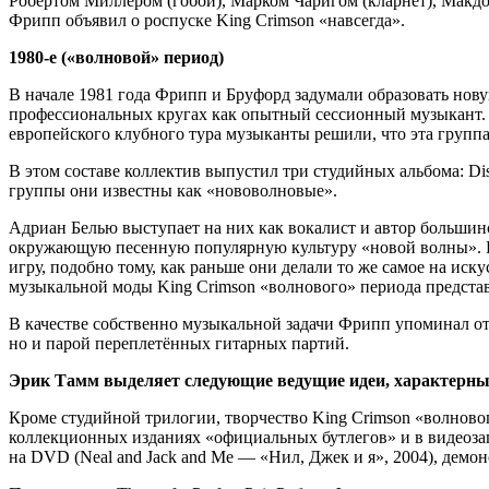
Робертом Миллером (гобой), Марком Чаригом (кларнет), Макдон
Фрипп объявил о роспуске King Crimson «навсегда».
1980-е («волновой» период)
В начале 1981 года Фрипп и Бруфорд задумали образовать нову
профессиональных кругах как опытный сессионный музыкант. К
европейского клубного тура музыканты решили, что эта групп
В этом составе коллектив выпустил три студийных альбома: Disc
группы они известны как «нововолновые».
Адриан Белью выступает на них как вокалист и автор большин
окружающую песенную популярную культуру «новой волны». По
игру, подобно тому, как раньше они делали то же самое на и
музыкальной моды King Crimson «волнового» периода представ
В качестве собственно музыкальной задачи Фрипп упоминал отн
но и парой переплетённых гитарных партий.
Эрик Тамм выделяет следующие ведущие идеи, характерные
Кроме студийной трилогии, творчество King Crimson «волново
коллекционных изданиях «официальных бутлегов» и в видеозаписях
на DVD (Neal and Jack and Me — «Нил, Джек и я», 2004), дем