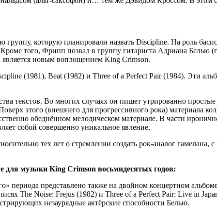
альдсом (альт-саксофон) и… тем же Дэвидом Кроссом. В этом со
ю группу, которую планировали назвать Discipline. На роль бас
роме того, Фрипп позвал в группу гитариста Адриана Белью (га
а является новым воплощением King Crimson.
ipline (1981), Beat (1982) и Three of a Perfect Pair (1984). Эт
ства текстов. Во многих случаях он пишет утрированно простые
верх этого (внешнего для прогрессивного рока) материала ко
скусственно обеднённом мелодическом материале. В части ирони
ляет собой совершенно уникальное явление.
осительно тех лет о стремлении создать рок-аналог гамелана, 
 для музыки King Crimson восьмидесятых годов:
го» периода представлено также на двойном концертном альбоме
 The Noise: Frejus (1982) и Three of a Perfect Pair: Live in Ja
онстрирующих незаурядные актёрские способности Белью.