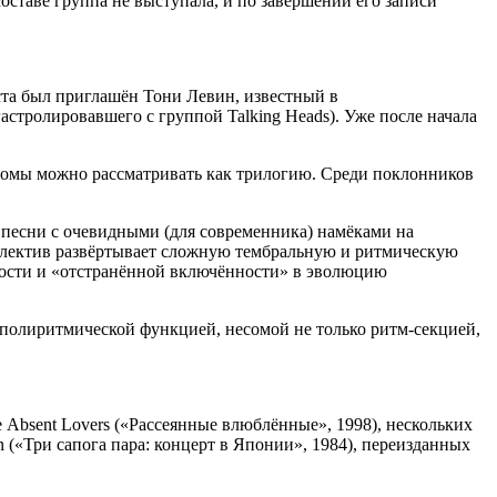
ставе группа не выступала, и по завершении его записи
иста был приглашён Тони Левин, известный в
стролировавшего с группой Talking Heads). Уже после начала
и альбомы можно рассматривать как трилогию. Среди поклонников
 песни с очевидными (для современника) намёками на
ллектив развёртывает сложную тембральную и ритмическую
чности и «отстранённой включённости» в эволюцию
с полиритмической функцией, несомой не только ритм-секцией,
 Absent Lovers («Рассеянные влюблённые», 1998), нескольких
pan («Три сапога пара: концерт в Японии», 1984), переизданных