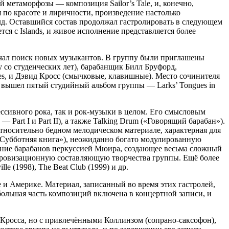
 метаморфозы — композиция Sailor’s Tale, и, конечно,
я по красоте и лиричности, произведение настолько
илд. Оставшийся состав продолжал гастролировать в следующем
тся с Islands, и живое исполнение представляется более
начал поиск новых музыкантов. В группу были приглашены
со студенческих лет), барабанщик Билл Бруфорд,
es, и Дэвид Кросс (смычковые, клавишные). Место сочинителя
о вышел пятый студийный альбом группы — Larks’ Tongues in
ессивного рока, так и рок-музыки в целом. Его смысловым
art I и Part II), а также Talking Drum («Говорящий барабан»).
тносительно бедном мелодическом материале, характерная для
«Субботняя книга»), неожиданно богато модулированную
нение барабанов перкуссией Мюира, создающее весьма сложный
мпровизационную составляющую творчества группы. Ещё более
e (1998), The Beat Club (1999) и др.
 и Америке. Материал, записанный во время этих гастролей,
я большая часть композиций включена в концертной записи, и
 Кросса, но с привлечёнными Коллинзом (сопрано-саксофон),