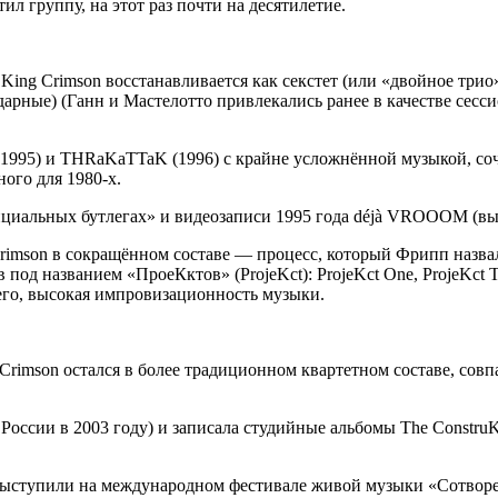
тил группу, на этот раз почти на десятилетие.
 King Crimson восстанавливается как секстет (или «двойное три
(ударные) (Ганн и Мастелотто привлекались ранее в качестве се
995) и THRaKaTTaK (1996) с крайне усложнённой музыкой, соче
ного для 1980-х.
циальных бутлегах» и видеозаписи 1995 года déjà VROOOM (вып
 Crimson в сокращённом составе — процесс, который Фрипп наз
под названием «ПроеКктов» (ProjeKct): ProjeKct One, ProjeKct Tw
всего, высокая импровизационность музыки.
 Crimson остался в более традиционном квартетном составе, сов
оссии в 2003 году) и записала студийные альбомы The ConstruKct
выступили на международном фестивале живой музыки «Сотворени