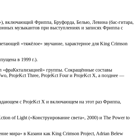
о»), включающий Фриппа, Бруфорда, Белью, Левина (бас-гитара,
ссионных музыкантов при выступлениях и записях Фриппа с
тающей «тяжёлое» звучание, характерное для King Crimson
ущена в 1999 г.).
вал «фраКктализацией» группы. Сокращённые составы
o, ProjeKct Three, ProjeKct Four и ProjeKct X, а позднее —
падающем с ProjeKct X и включающем на этот раз Фриппа,
ion of Light («Конструирование света», 2000) и The Power to
е мира» в Казани как King Crimson Project, Adrian Belew