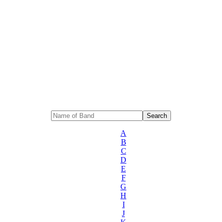
A
B
C
D
E
F
G
H
I
J