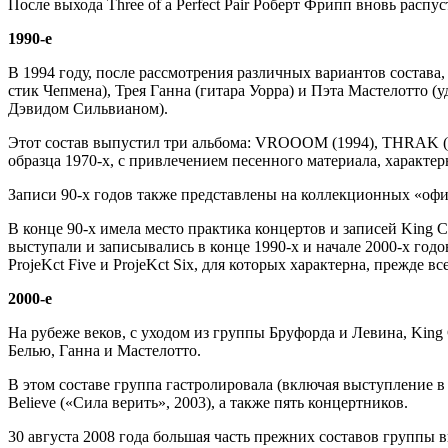
После выхода Three of a Perfect Pair Роберт Фрипп вновь распус
1990-е
В 1994 году, после рассмотрения различных вариантов состава,
стик Чепмена), Трея Ганна (гитара Уорра) и Пэта Мастелотто 
Дэвидом Сильвианом).
Этот состав выпустил три альбома: VROOOM (1994), THRAK (1
образца 1970-х, с привлечением песенного материала, характер
Записи 90-х годов также представлены на коллекционных «офи
В конце 90-х имела место практика концертов и записей King
выступали и записывались в конце 1990-х и начале 2000-х годов 
ProjeKct Five и ProjeKct Six, для которых характерна, прежде 
2000-е
На рубеже веков, с уходом из группы Бруфорда и Левина, King
Белью, Ганна и Мастелотто.
В этом составе группа гастролировала (включая выступление в Р
Believe («Сила верить», 2003), а также пять концертников.
30 августа 2008 года большая часть прежних составов группы 