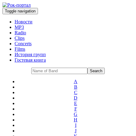
Toggle navigation
Новости
MP3
Radio
Clips
Concerts
Films
История групп
Гостевая книга
A
B
C
D
E
F
G
H
I
J