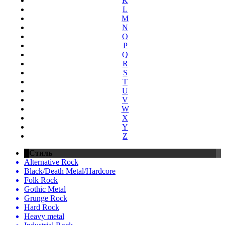
K
L
M
N
O
P
Q
R
S
T
U
V
W
X
Y
Z
Стиль
Alternative Rock
Black/Death Metal/Hardcore
Folk Rock
Gothic Metal
Grunge Rock
Hard Rock
Heavy metal