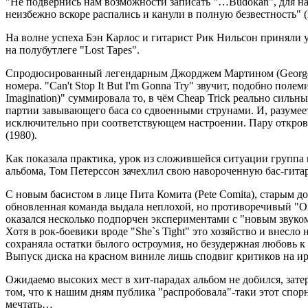
"Не подвернись нам возможности записать "…Budokan", для нас
неизбежно вскоре распались и канули в полную безвестность" (из
На волне успеха Бэн Карлос и гитарист Рик Нильсон приняли 
на полубутлеге "Lost Tapes".
Спродюсированный легендарным Джорджем Мартином (George Mart
номера. "Can't Stop It But I'm Gonna Try" звучит, подобно поле
Imagination)" суммировала то, в чём Cheap Trick реально силь
партии завывающего баса со сдвоенными струнами. И, разумеет
исключительно при cоответствующем настроении. Пару открове
(1980).
Как показала практика, урок из сложившейся ситуации группа 
альбома, Том Петерссон зачехлил свою навороченную бас-гитар
С новым басистом в лице Пита Комита (Pete Comita), старым 
обновленная команда выдала неплохой, но противоречивый "One
оказался несколько подпорчен экспериментами с "новым звуко
Хотя в рок-боевики вроде "She`s Tight" это хозяйство и внесл
сохраняла остатки былого остроумия, но безудержная любовь к
Выпуск диска на красном виниле лишь сподвиг критиков на 
Ожидаемо высоких мест в хит-парадах альбом не добился, зате
том, что к нашим дням публика "распробовала"-таки этот спорн
мечтать…