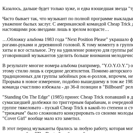
Казалось, дальше будет только хуже, и едва взошедшая звезда 
Часто бывает так, что музыкант по полной программе выкладыва
уважение былых заслуг. С американской командой Cheap Trick
настоящими рок-звездами лишь в зрелом возрасте…
…Обложку альбома 1983 года "Next Position Please" украшало ф
рогами-руками и деревянной головой. К тому моменту в группе 
хиты и все остальное. Эту на удивление ровную для группы р
уговоривший музыкантов уделить больше внимания мелодично
В результате многие номера альбома (например, "Y.O.Y.O.Y.")
этому стилю лишь к середине десятилетия. Помимо авторского 
традиционных для группы забойных рок-н-роллов, впрочем, не 
Прорыва в новое измерение, подобно вышедшему в том же 1983 г
команда счастливо избежала - до 36-й позиции в "Billboard" рел
"Standing On The Edge" (1985) принес Cheap Trick попавший в д
сумасшедшей долбежки по триггерным барабанам, и очередной
группе тяжеловато - пускай Cheap Trick в какой-то степени и ст
"трюкачам" было сложновато конкурировать со своими молодым
"Cover Girl" вообще мало кто заметил.
В этот период музыканты брались за любую работу, которая мо