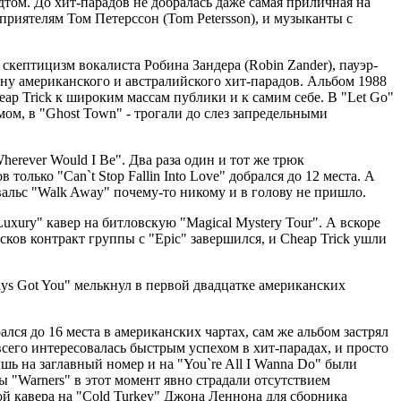
дтом. До хит-парадов не добралась даже самая приличная на
приятелям Том Петерссон (Tom Petersson), и музыканты с
скептицизм вокалиста Робина Зандера (Robin Zander), пауэр-
ину американского и австралийского хит-парадов. Альбом 1988
ap Trick к широким массам публики и к самим себе. В "Let Go"
ом, в "Ghost Town" - трогали до слез запредельными
erever Would I Be". Два раза один и тот же трюк
 только "Can`t Stop Fallin Into Love" добрался до 12 места. А
альс "Walk Away" почему-то никому и в голову не пришло.
xury" кавер на битловскую "Magical Mystery Tour". А вскоре
ов контракт группы с "Epic" завершился, и Cheap Trick ушли
ays Got You" мелькнул в первой двадцатке американских
ался до 16 места в американских чартах, сам же альбом застрял
 всего интересовалась быстрым успехом в хит-парадах, и просто
лишь на заглавный номер и на "You`re All I Wanna Do" были
 "Warners" в этот момент явно страдали отсутствием
пой кавера на "Cold Turkey" Джона Леннона для сборника