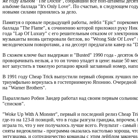
же году альбом "The Doctor", собравший все поп-штампы десяти
альбоме баллада "It's Only Love". По счастью, в следующем го
новыми силами принялись за дело.
Памятуя о провале предыдущей работы, лейбл "Epic" порекомен
баллада "The Flame", к сочинению которой приложил руку Ник Г
года "Lap Of Luxury" с его решительным отказом от электрони
музыканты вновь цитировали битлов, во "Wrong Side Of Love" 
мелодическим поворотами, а на дессерт предлагали кавер на "Do
В схожем ключе был выдержан и "Busted" 1990 года - десяток б
проворачивать нельзя, а то он точно упадет в цене: выше 50 мест
вот запустить в тяжелую ротацию яркий заглавный номер, нап
В 1991 году Cheap Trick выпустили первый сборник лучших пес
триумфально вернулась в гостеприимную Японию. Очередной кон
на "Warner Brothers".
Параллельно Робин Зандер работал над своим первым сольником
"списков".
"Woke Up With A Monster", первый и последний релиз Cheap Tric
где-то на 123-й позиций, что в годы разгула гранджа, впрочем
играла то, что у нее получалось лучше всего. Результат - самый
сняты видеоклипы - программа оказалась настолько хороша, чт
энтузиазма, и сотрудничество команды с этим лейблом закончил