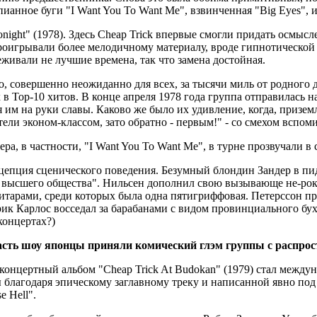
ианное буги "I Want You To Want Me", взвинченная "Big Eyes", 
ight" (1978). Здесь Cheap Trick впервые смогли придать осмыс
 проигрывали более мелодичному материалу, вроде гипнотической
еживали не лучшие времена, так что замена достойная.
, совершенно неожиданно для всех, за тысячи миль от родного д
 Тор-10 хитов. В конце апреля 1978 года группа отправилась на
 им на руки славы. Каково же было их удивление, когда, призе
и эконом-классом, зато обратно - первым!" - со смехом вспомина
ра, в частности, "I Want You To Want Me", в турне прозвучали 
нцепция сценического поведения. Безумный блондин Зандер в пи
из высшего общества". Нильсен дополнил свою вызывающе не-ро
итарами, среди которых была одна пятигриффовая. Петерссон п
ик Карлос восседал за барабанами с видом провинциального бухг
концертах?)
 часть шоу японцы приняли комический глэм группы с распр
концертный альбом "Chеар Trick At Budokan" (1979) стал между
ы благодаря эпическому заглавному треку и написанной явно под
e Hell".