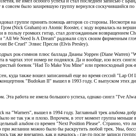
летия, не имел особого успеха и стал последней записью с Бран
ду в совсем было захиревшую группу вернулся соскучившийся по 
довал группе принять помощь авторов со стороны. Несмотря на 
рэм (Nick Graham) из Atomic Rooster, с ходу ворвалась на верш
ки в пользу громких гитар, стал долгожданным возвращением Che
и "All We Need Is A Dream" радовали слух своим фирменным глэм
nt Be Cruel" Элвис Пресли (Elvis Presley).
одрых рок-гимнов плюс баллада Дианы Уоррен (Diane Warren) "Wh
а в чартах этот номер не поднялся. Да и вообще, изо всех синглов
ористый боевик "Had To Make You Mine" или превосходный рок-в
ен, куда также вошел записанный еще во время сессий "Lap Of Lu
цертник "Budokan II" вышел в 1993 году. С выпуском этих диск
. Эта работа не имела большого успеха, однако сингл "I've Alw
k на "Warners", вышел в 1994 году. Заглавный трек альбома добр
, было не так уж и плохо. Впрочем, в этот момент группа меньше
 цельный альбом со времен "Next Position Please". Странно, что 
о при желании можно было бы раскрутить любой трек. Увы, боссы
ось так же внезапно, как и началось - где-то после записи груп