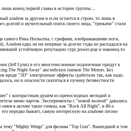
был лишь конец первой главы в истории группы…
ый альбом за другим и если остается в строю, то лишь в
ез долгий и мучительный поиск своего лица, "трюкачи" стали
иде самого Рика Нильсена, с грифами, изображавшими ноги,
t). Альбом едва ли ни впервые за долгие годы не распадался на
а имевший устойчивую репутацию гуру power-pop и наконец-то
инн (Jeff Lynn) и его многочисленные подопечные придут к
ing The Night Away" английских панков The Motors. Без
ов вроде "3D" электронные эффекты сработали так, как надо.
алось, но и опасности скатиться в пучину беззвестности
Sister" с контрастным душем из превосходных мелодий и
летели мимо чартов. Эксперименты с "новой волной" давались
 имея в активе такие гимны, как "Rock All Night", в 80-х
 это нередко бывает, самую интересную на альбоме песню
ла тему "Mighty Wings" для фильма "Top Gun". Вышедший в том