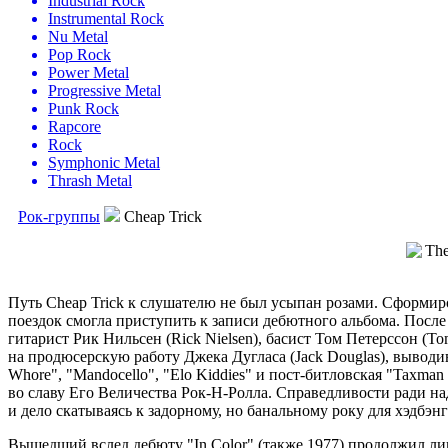
Industrial Rock
Instrumental Rock
Nu Metal
Pop Rock
Power Metal
Progressive Metal
Punk Rock
Rapcore
Rock
Symphonic Metal
Thrash Metal
Рок-группы
Cheap Trick
Путь Cheap Trick к слушателю не был усыпан розами. Сформиро
поездок смогла приступить к записи дебютного альбома. После
гитарист Рик Нильсен (Rick Nielsen), басист Том Петерссон (To
на продюсерскую работу Джека Дугласа (Jack Douglas), выводи
Whore", "Mandocello", "Elo Kiddies" и пост-битловская "Taxm
во славу Его Величества Рок-Н-Ролла. Справедливости ради на
и дело скатываясь к задорному, но банальному року для хэдбэнг
Вышедший вслед дебюту "In Color" (также 1977) продолжил ли