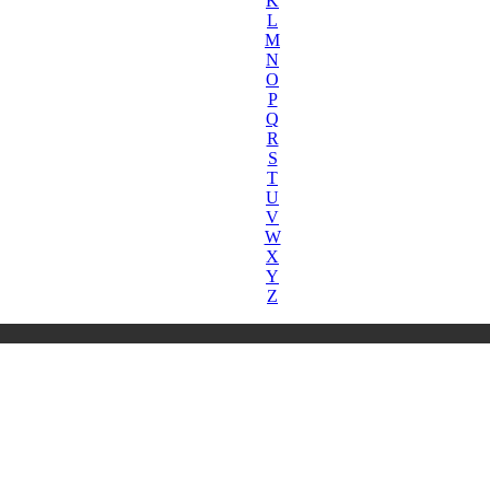
K
L
M
N
O
P
Q
R
S
T
U
V
W
X
Y
Z