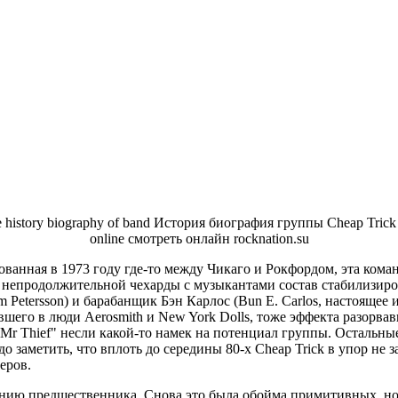
ванная в 1973 году где-то между Чикаго и Рокфордом, эта кома
 непродолжительной чехарды с музыкантами состав стабилизирова
m Petersson) и барабанщик Бэн Карлос (Bun E. Carlos, настоящее
вшего в люди Aerosmith и New York Dolls, тоже эффекта разорв
an Mr Thief" несли какой-то намек на потенциал группы. Осталь
до заметить, что вплоть до середины 80-х Cheap Trick в упор н
еров.
нию предшественника. Снова это была обойма примитивных, но в