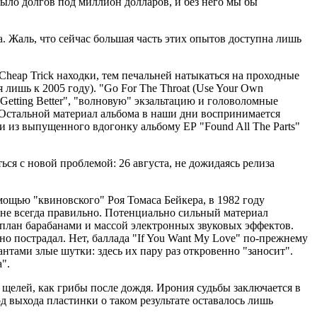
было долгов под миллион долларов, и без него мы бы
 Жаль, что сейчас большая часть этих опытов доступна лишь
heap Trick находки, тем печальней натыкаться на проходные
я лишь к 2005 году). "Go For The Throat (Use Your Own
"Getting Better", "волновую" экзальтацию и головоломные
. Остальной материал альбома в наши дни воспринимается
из выпущенного вдогонку альбому ЕР "Found All The Parts"
ся с новой проблемой: 26 августа, не дожидаясь релиза
ощью "квиновского" Роя Томаса Бейкера, в 1982 году
 не всегда правильно. Потенциально сильный материал
 план барабанами и массой электронных звуковых эффектов.
но пострадал. Нет, баллада "If You Want My Love" по-прежнему
нтами злые шутки: здесь их пару раз откровенно "заносит".
".
 щелей, как грибы после дождя. Ирония судьбы заключается в
од выхода пластинки о таком результате оставалось лишь