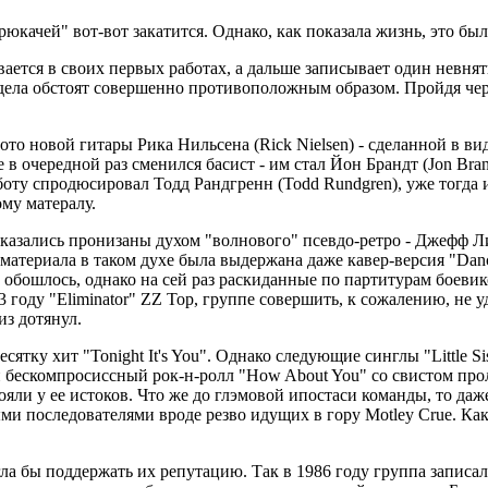
"трюкачей" вот-вот закатится. Однако, как показала жизнь, это 
ется в своих первых работах, а дальше записывает один невнятн
 дела обстоят совершенно противоположным образом. Пройдя чер
ото новой гитары Рика Нильсена (Rick Nielsen) - сделанной в в
в очередной раз сменился басист - им стал Йон Брандт (Jon Bran
аботу спродюсировал Тодд Рандгренн (Todd Rundgren), уже тогд
му матералу.
 оказались пронизаны духом "волнового" псевдо-ретро - Джефф Л
материала в таком духе была выдержана даже кавер-версия "Danc
обошлось, однако на сей раз раскиданные по партитурам боевик
оду "Eliminator" ZZ Top, группе совершить, к сожалению, не уд
из дотянул.
есятку хит "Tonight It's You". Однако следующие синглы "Little 
 бескомпросиссный рок-н-ролл "How About You" со свистом про
ояли у ее истоков. Что же до глэмовой ипостаси команды, то даже
и последователями вроде резво идущих в гору Motley Crue. Как
гла бы поддержать их репутацию. Так в 1986 году группа записа