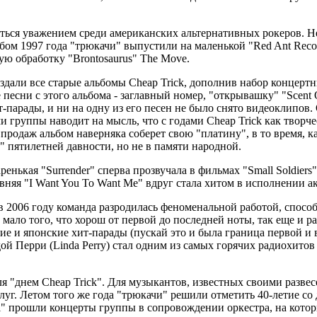
аться уважением среди американских альтернативных рокеров. Не
бом 1997 года "трюкачи" выпустили на маленькой "Red Ant Recor
ную обработку "Brontosaurus" The Move.
дали все старые альбомы Cheap Trick, дополнив набор концертни
е песни с этого альбома - заглавный номер, "открывашку" "Scent
т-парады, и ни на одну из его песен не было снято видеоклипов
 группы наводит на мысль, что с годами Cheap Trick как творче
 продаж альбом наверняка соберет свою "платину", в то время, 
d" пятилетней давности, но не в памяти народной.
ькая "Surrender" сперва прозвучала в фильмах "Small Soldiers" 
евняя "I Want You To Want Me" вдруг стала хитом в исполнении 
И в 2006 году команда разродилась феноменальной работой, спо
 мало того, что хорош от первой до последней ноты, так еще и ра
е и японские хит-парады (пускай это и была граница первой и вт
 Перри (Linda Perry) стал одним из самых горячих радиохитов се
ля "днем Cheap Trick". Для музыкантов, известных своими разв
. Летом того же года "трюкачи" решили отметить 40-летие со дня
owl" прошли концерты группы в сопровождении оркестра, на ко