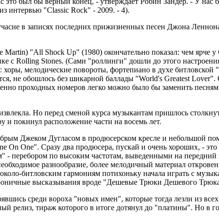
 это был бы верный конец, - утверждает Робин Зандер. - У нас 
 интервью "Classic Rock" - 2009. - 4).
учасие в записях последних прижизненных песен Джона Леннона.
in) "All Shock Up" (1980) окончательно показал: чем ярче у C
мике с Rolling Stones. (Сами "роллинги" дошли до этого настроени
ны: хоры, мелодические повороты, фортепиано в духе битловской 
ся, не обошлось без шикарной баллады "World's Greatest Lover"
нно проходных номеров легко можно было бы заменить песнями 
извлекла. Но перед сменой курса музыкантам пришлось столкнуть
у и покинул расположение части на восемь лет.
добрым Джеком Дугласом в продюсерском кресле и небольшой пом
 On One". Сразу два продюсера, пускай и очень хороших, - это
м" - перебором по высоким частотам, выведенными на передний
о необходимое разнообразие, более мелодичный материал откровен
 около-битловским гармониям потихоньку начала играть с музыка
ироничные высказывания вроде "Дешевые Трюки Дешевого Трюка
рявшись среди вороха "новых имен", которые тогда лезли из всех
ый релиз, тираж которого в итоге дотянул до "платины". Но в г