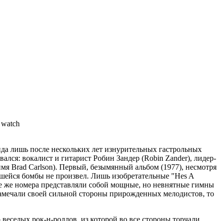
нда лишь после нескольких лет изнурительных гастрольных
лся: вокалист и гитарист Робин Зандер (Robin Zander), лидер-
 имя Brad Carlson). Первый, безымянный альбом (1977), несмотря
авшейся бомбы не произвел. Лишь изобретательные "Hes A
ные же номера представляли собой мощные, но невнятные гимны
е замечали своей сильной стороны прирожденных мелодистов, то
еселых рок-н-роллов, из которой во все стороны торчали