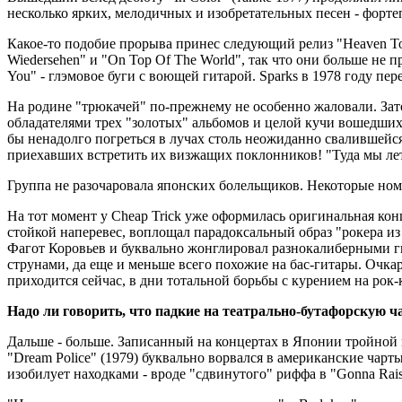
несколько ярких, мелодичных и изобретательных песен - фортеп
Какое-то подобие прорыва принес следующий релиз "Heaven Ton
Wiedersehen" и "On Top Of The World", так что они больше не
You" - глэмовое буги с воющей гитарой. Sparks в 1978 году пер
На родине "трюкачей" по-прежнему не особенно жаловали. Зато
обладателями трех "золотых" альбомов и целой кучи вошедших в
бы ненадолго погреться в лучах столь неожиданно свалившейся
приехавших встретить их визжащих поклонников! "Туда мы летел
Группа не разочаровала японских болельщиков. Некоторые номе
На тот момент у Chеар Trick уже оформилась оригинальная ко
стойкой наперевес, воплощал парадоксальный образ "рокера 
Фагот Коровьев и буквально жонглировал разнокалиберными г
струнами, да еще и меньше всего похожие на бас-гитары. Очкар
приходится сейчас, в дни тотальной борьбы с курением на рок-
Надо ли говорить, что падкие на театрально-бутафорскую
Дальше - больше. Записанный на концертах в Японии тройной 
"Dream Police" (1979) буквально ворвался в американские чарт
изобилует находками - вроде "сдвинутого" риффа в "Gonna Rais