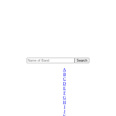
A
B
C
D
E
F
G
H
I
J