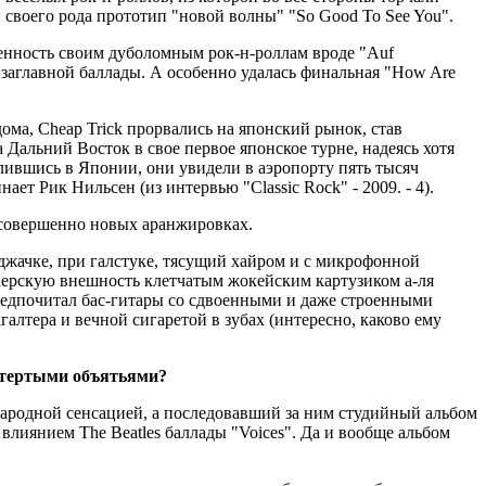
и своего рода прототип "новой волны" "So Good To See You".
ленность своим дуболомным рок-н-роллам вроде "Auf
 заглавной баллады. А особенно удалась финальная "How Are
ома, Cheap Trick прорвались на японский рынок, став
 Дальний Восток в свое первое японское турне, надеясь хотя
млившись в Японии, они увидели в аэропорту пять тысяч
ет Рик Нильсен (из интервью "Classic Rock" - 2009. - 4).
в совершенно новых аранжировках.
джачке, при галстуке, тясущий хайром и с микрофонной
керскую внешность клетчатым жокейским картузиком а-ля
редпочитал бас-гитары со сдвоенными и даже строенными
алтера и вечной сигаретой в зубах (интересно, каково ему
остертыми объятьями?
народной сенсацией, а последовавший за ним студийный альбом
 влиянием The Beatles баллады "Voices". Да и вообще альбом