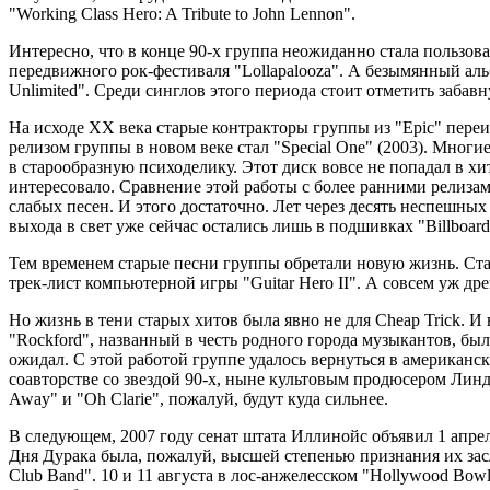
"Working Class Hero: A Tribute to John Lennon".
Интересно, что в конце 90-х группа неожиданно стала пользов
передвижного рок-фестиваля "Lollapalooza". А безымянный аль
Unlimited". Среди синглов этого периода стоит отметить забав
На исходе ХХ века старые контракторы группы из "Epic" переиз
релизом группы в новом веке стал "Special One" (2003). Многи
в старообразную психоделику. Этот диск вовсе не попадал в хи
интересовало. Сравнение этой работы с более ранними релизами
слабых песен. И этого достаточно. Лет через десять неспешных
выхода в свет уже сейчас остались лишь в подшивках "Billboar
Тем временем старые песни группы обретали новую жизнь. Старен
трек-лист компьютерной игры "Guitar Hero II". А совсем уж др
Но жизнь в тени старых хитов была явно не для Cheap Trick. 
"Rockford", названный в честь родного города музыкантов, был
ожидал. С этой работой группе удалось вернуться в американски
соавторстве со звездой 90-х, ныне культовым продюсером Линдой
Away" и "Oh Clarie", пожалуй, будут куда сильнее.
В следующем, 2007 году сенат штата Иллинойс объявил 1 апре
Дня Дурака была, пожалуй, высшей степенью признания их заслуг
Club Band". 10 и 11 августа в лос-анжелесском "Hollywood B