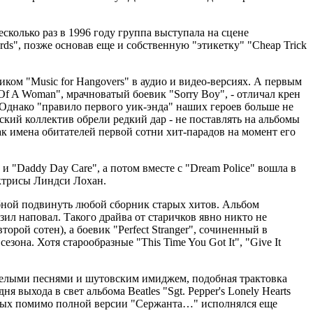
сколько раз в 1996 году группа выступала на сцене
ds", позже основав еще и собственную "этикетку" "Cheap Trick
ком "Music for Hangovers" в аудио и видео-версиях. А первым
 Of A Woman", мрачноватый боевик "Sorry Boy", - отличал крен
. Однако "правило первого уик-энда" наших героев больше не
ский коллектив обрели редкий дар - не поставлять на альбомы
как имена обитателей первой сотни хит-парадов на момент его
и "Daddy Day Care", а потом вместе с "Dream Police" вошла в
актрисы Линдси Лохан.
собной подвинуть любой сборник старых хитов. Альбом
зил наповал. Такого драйва от старичков явно никто не
орой сотен), а боевик "Perfect Stranger", сочиненный в
зона. Хотя старообразные "This Time You Got It", "Give It
еселыми песнями и шутовским имиджем, подобная трактовка
 выхода в свет альбома Beatles "Sgt. Pepper's Lonely Hearts
торых помимо полной версии "Сержанта…" исполнялся еще