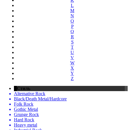
K
L
M
N
O
P
Q
R
S
T
U
V
W
X
Y
Z
Стиль
Alternative Rock
Black/Death Metal/Hardcore
Folk Rock
Gothic Metal
Grunge Rock
Hard Rock
Heavy metal