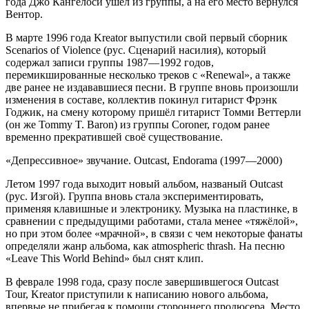
года Джо Кангелоси ушёл из группы, а на его место вернулся
Вентор.
В марте 1996 года Kreator выпустили свой первый сборник
Scenarios of Violence (рус. Сценарий насилия), который
содержал записи группы 1987—1992 годов,
перемикшированные несколько треков с «Renewal», а также
две ранее не издававшиеся песни. В группе вновь произошли
изменения в составе, коллектив покинул гитарист Фрэнк
Годжик, на смену которому пришёл гитарист Томми Веттерли
(он же Tommy T. Baron) из группы Coroner, годом ранее
временно прекратившей своё существование.
«Депрессивное» звучание. Outcast, Endorama (1997—2000)
Летом 1997 года выходит новый альбом, названый Outcast
(рус. Изгой). Группа вновь стала экспериментировать,
применяя клавишные и электронику. Музыка на пластинке, в
сравнении с предыдущими работами, стала менее «тяжёлой»,
но при этом более «мрачной», в связи с чем некоторые фанаты
определяли жанр альбома, как atmospheric thrash. На песню
«Leave This World Behind» был снят клип.
В феврале 1998 года, сразу после завершившегося Outcast
Tour, Kreator приступили к написанию нового альбома,
впервые не прибегая к помощи стороннего продюсера. Место