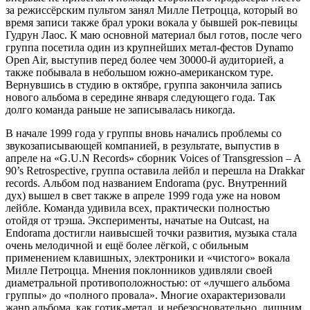
за режиссёрским пультом занял Милле Петроцца, который во
время записи также брал уроки вокала у бывшей рок-певицы
Гудрун Лаос. К маю основной материал был готов, после чего
группа посетила один из крупнейших метал-фестов Dynamo
Open Air, выступив перед более чем 30000-й аудиторией, а
также побывала в небольшом южно-американском туре.
Вернувшись в студию в октябре, группа закончила запись
нового альбома в середине января следующего года. Так
долго команда раньше не записывалась никогда.
В начале 1999 года у группы вновь начались проблемы со
звукозаписывающей компанией, в результате, выпустив в
апреле на «G.U.N Records» сборник Voices of Transgression – A
90’s Retrospective, группа оставила лейбл и перешла на Drakkar
records. Альбом под названием Endorama (рус. Внутренний
дух) вышел в свет также в апреле 1999 года уже на новом
лейбле. Команда удивила всех, практически полностью
отойдя от трэша. Эксперименты, начатые на Outcast, на
Endorama достигли наивысшей точки развития, музыка стала
очень мелодичной и ещё более лёгкой, с обильным
применением клавишных, электроники и «чистого» вокала
Милле Петроцца. Мнения поклонников удивляли своей
диаметральной противоположностью: от «лучшего альбома
группы» до «полного провала». Многие охарактеризовали
жанр альбома, как готик-метал, и небезосновательно, лишним