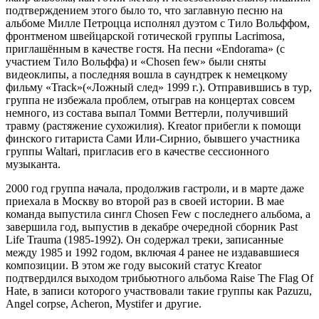
подтверждением этого было то, что заглавную песню на
альбоме Милле Петроцца исполнял дуэтом с Тило Вольффом,
фронтменом швейцарской готической группы Lacrimosa,
приглашённым в качестве гостя. На песни «Endorama» (с
участием Тило Вольффа) и «Chosen few» были сняты
видеоклипы, а последняя вошла в саундтрек к немецкому
фильму «Track»(«Ложный след» 1999 г.). Отправившись в тур,
группа не избежала проблем, отыграв на концертах совсем
немного, из состава выпал Томми Веттерли, получивший
травму (растяжение сухожилия). Kreator прибегли к помощи
финского гитариста Сами Или-Сирнио, бывшего участника
группы Waltari, пригласив его в качестве сессионного
музыканта.
2000 год группа начала, продолжив гастроли, и в марте даже
приехала в Москву во второй раз в своей истории. В мае
команда выпустила сингл Chosen Few с последнего альбома, а
завершила год, выпустив в декабре очередной сборник Past
Life Trauma (1985-1992). Он содержал треки, записанные
между 1985 и 1992 годом, включая 4 ранее не издававшиеся
композиции. В этом же году высокий статус Kreator
подтвердился выходом трибьютного альбома Raise The Flag Of
Hate, в записи которого участвовали такие группы как Pazuzu,
Angel corpse, Acheron, Mystifer и другие.