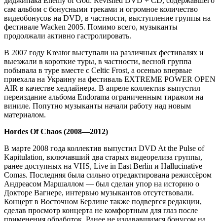
диджипака Enemy of God: Revisited DVD + CD, содержавшего
сам альбом c бонусными треками и огромное количество
видеобонусов на DVD, в частности, выступление группы на
фестивале Wacken 2005. Помимо всего, музыканты
продолжали активно гастролировать.
В 2007 году Kreator выступали на различных фестивалях и
выезжали в короткие туры, в частности, весной группа
побывала в туре вместе с Celtic Frost, а осенью впервые
приехала на Украину на фестиваль EXTREME POWER OPEN
AIR в качестве хедлайнера. В апреле коллектив выпустил
переиздание альбома Endorama ограниченным тиражом на
виниле. Попутно музыканты начали работу над новым
материалом.
Hordes Of Chaos (2008—2012)
В марте 2008 года коллектив выпустил DVD At the Pulse of
Kapitulation, включавший два старых видеорелиза группы,
ранее доступных на VHS, Live in East Berlin и Hallucinative
Comas. Последняя была сильно отредактирована режиссёром
Андреасом Маршаллом — был сделан упор на историю о
Докторе Вагнере, интервью музыкантов отсутствовали.
Концерт в Восточном Берлине также подвергся редакции,
сделав просмотр концерта не комфортным для глаз после
применения обработок. Ранее не издававшимся бонусом на