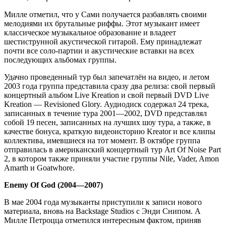
Милле отметил, что у Сами получается разбавлять своими
мелодиями их брутальные риффы. Этот музыкант имеет
классическое музыкальное образование и владеет
шестиструнной акустической гитарой. Ему принадлежат
почти все соло-партии и акустические вставки на всех
последующих альбомах группы.
Удачно проведенный тур был запечатлён на видео, и летом
2003 года группа представила сразу два релиза: свой первый
концертный альбом Live Kreation и свой первый DVD Live
Kreation — Revisioned Glory. Аудиодиск содержал 24 трека,
записанных в течение тура 2001—2002, DVD представлял
собой 19 песен, записанных на лучших шоу тура, а также, в
качестве бонуса, краткую видеоисторию Kreator и все клипы
коллектива, имевшиеся на тот момент. В октябре группа
отправилась в американский концертный тур Art Of Noise Part
2, в котором также приняли участие группы Nile, Vader, Amon
Amarth и Goatwhore.
Enemy Of God (2004—2007)
В мае 2004 года музыканты приступили к записи нового
материала, вновь на Backstage Studios с Энди Снипом. А
Милле Петроцца отметился интересным фактом, приняв