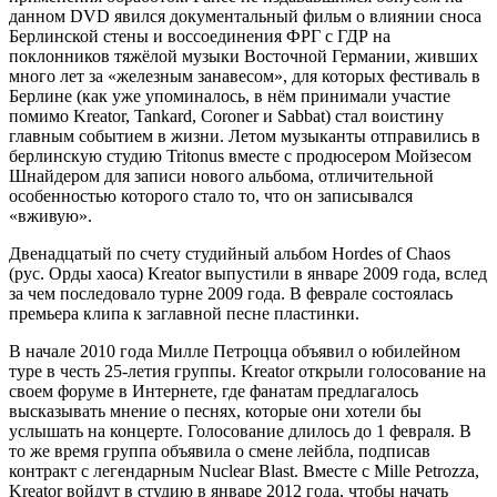
данном DVD явился документальный фильм о влиянии сноса
Берлинской стены и воссоединения ФРГ с ГДР на
поклонников тяжёлой музыки Восточной Германии, живших
много лет за «железным занавесом», для которых фестиваль в
Берлине (как уже упоминалось, в нём принимали участие
помимо Kreator, Tankard, Coroner и Sabbat) стал воистину
главным событием в жизни. Летом музыканты отправились в
берлинскую студию Tritonus вместе с продюсером Мойзесом
Шнайдером для записи нового альбома, отличительной
особенностью которого стало то, что он записывался
«вживую».
Двенадцатый по счету студийный альбом Hordes of Chaos
(рус. Орды хаоса) Kreator выпустили в январе 2009 года, вслед
за чем последовало турне 2009 года. В феврале состоялась
премьера клипа к заглавной песне пластинки.
В начале 2010 года Милле Петроцца объявил о юбилейном
туре в честь 25-летия группы. Kreator открыли голосование на
своем форуме в Интернете, где фанатам предлагалось
высказывать мнение о песнях, которые они хотели бы
услышать на концерте. Голосование длилось до 1 февраля. В
то же время группа объявила о смене лейбла, подписав
контракт с легендарным Nuclear Blast. Вместе с Mille Petrozza,
Kreator войдут в студию в январе 2012 года, чтобы начать