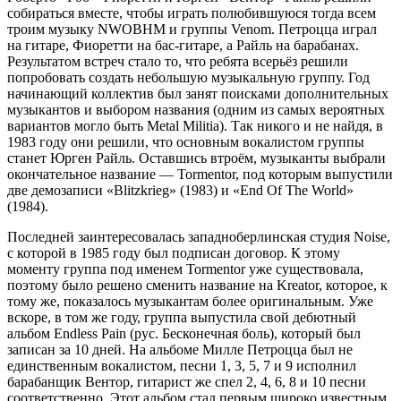
собираться вместе, чтобы играть полюбившуюся тогда всем
троим музыку NWOBHM и группы Venom. Петроцца играл
на гитаре, Фиоретти на бас-гитаре, а Райль на барабанах.
Результатом встреч стало то, что ребята всерьёз решили
попробовать создать небольшую музыкальную группу. Год
начинающий коллектив был занят поисками дополнительных
музыкантов и выбором названия (одним из самых вероятных
вариантов могло быть Metal Militia). Так никого и не найдя, в
1983 году они решили, что основным вокалистом группы
станет Юрген Райль. Оставшись втроём, музыканты выбрали
окончательное название — Tormentor, под которым выпустили
две демозаписи «Blitzkrieg» (1983) и «End Of The World»
(1984).
Последней заинтересовалась западноберлинская студия Noіse,
с которой в 1985 году был подписан договор. К этому
моменту группа под именем Tormentor уже существовала,
поэтому было решено сменить название на Kreator, которое, к
тому же, показалось музыкантам более оригинальным. Уже
вскоре, в том же году, группа выпустила свой дебютный
альбом Endless Pain (рус. Бесконечная боль), который был
записан за 10 дней. На альбоме Милле Петроцца был не
единственным вокалистом, песни 1, 3, 5, 7 и 9 исполнил
барабанщик Вентор, гитарист же спел 2, 4, 6, 8 и 10 песни
соответственно. Этот альбом стал первым широко известным