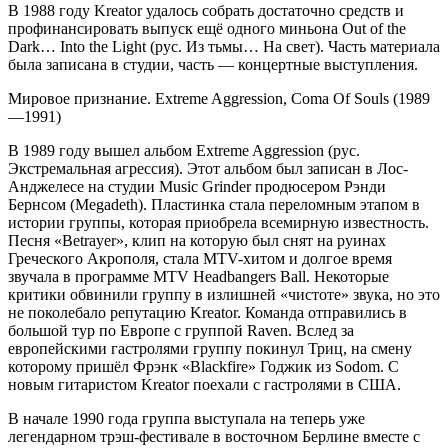
В 1988 году Kreator удалось собрать достаточно средств и
профинансировать выпуск ещё одного миньона Out of the
Dark… Into the Light (рус. Из тьмы… На свет). Часть материала
была записана в студии, часть — концертные выступления.
Мировое признание. Extreme Aggression, Coma Of Souls (1989
—1991)
В 1989 году вышел альбом Extreme Aggression (рус.
Экстремальная агрессия). Этот альбом был записан в Лос-
Анджелесе на студии Music Grinder продюсером Рэнди
Бернсом (Megadeth). Пластинка стала переломным этапом в
истории группы, которая приобрела всемирную известность.
Песня «Betrayer», клип на которую был снят на руинах
Греческого Акрополя, стала MTV-хитом и долгое время
звучала в программе MTV Headbangers Ball. Некоторые
критики обвинили группу в излишней «чистоте» звука, но это
не поколебало репутацию Kreator. Команда отправились в
большой тур по Европе с группой Raven. Вслед за
европейскими гастролями группу покинул Триц, на смену
которому пришёл Фрэнк «Blackfire» Годжик из Sodom. C
новым гитаристом Kreator поехали с гастролями в США.
В начале 1990 года группа выступала на теперь уже
легендарном трэш-фестивале в восточном Берлине вместе с