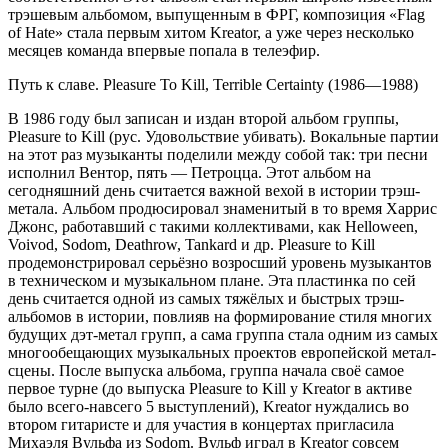
трэшевым альбомом, выпущенным в ФРГ, композиция «Flag
of Hate» стала первым хитом Kreator, а уже через несколько
месяцев команда впервые попала в телеэфир.
Путь к славе. Pleasure To Kill, Terrible Certainty (1986—1988)
В 1986 году был записан и издан второй альбом группы,
Pleasure to Kill (рус. Удовольствие убивать). Вокальные партии
на этот раз музыканты поделили между собой так: три песни
исполнил Вентор, пять — Петроцца. Этот альбом на
сегодняшний день считается важной вехой в истории трэш-
метала. Альбом продюсировал знаменитый в то время Харрис
Джонс, работавший с такими коллективами, как Helloween,
Voivod, Sodom, Deathrow, Tankard и др. Pleasure to Kill
продемонстрировал серьёзно возросший уровень музыкантов
в техническом и музыкальном плане. Эта пластинка по сей
день считается одной из самых тяжёлых и быстрых трэш-
альбомов в истории, повлияв на формирование стиля многих
будущих дэт-метал групп, а сама группа стала одним из самых
многообещающих музыкальных проектов европейской метал-
сцены. После выпуска альбома, группа начала своё самое
первое турне (до выпуска Pleasure to Kill у Kreator в активе
было всего-навсего 5 выступлений), Kreator нуждались во
втором гитаристе и для участия в концертах пригласила
Михаэля Вульфа из Sodom. Вульф играл в Kreator совсем