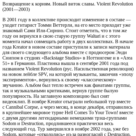
Возвращение к корням. Новый виток славы. Violent Revolution
(2001—2003)
В 2001 году в коллективе происходит изменение в составе —
уходит гитарист Томми Веттерли, на его место приходит уже
знакомый Сами Или-Сирнио. Стоит отметить, что в том же
году он вернулся в свою старую группу Waltari и с этого
момента начал совмещать работу в двух коллективах. В начале
года Kreator в новом составе приступили к записи материала
для своего следующего альбома вместе с продюсером Энди
Снипом в студиях «Backstage Studios» в Ноттингеме и в «Area
51» в Германии. Пластинка вышла в сентябре 2001 года под
названием Violent Revolution (рус. Насильственная революция)
на новом лейбле SPV, на которой музыканты, закончив «эпоху
экспериментов», вернулись к своему «классическому»
звучанию. Альбом был тепло встречен как фанатами группы,
так и музыкальными критиками, вернув группе былую
популярность. На заглавную композицию был снят
видеоклип. В ноябре Kreator отыграли небольшой тур вместе
с Cannibal Corpse, а через месяц, в конце декабря, отправились
в крупнейшее мировое турне Hell Comes To Your Town! вместе
с двумя другими легендарными немецкими трэш-группами
Sodom и Destruction, продлившееся практически весь
следующий год. Тур завершился в ноябре 2002 года, уже без
Sodom, которые «откололись» из-за разногласий с Destruction.