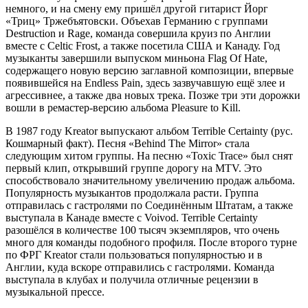
немного, и на смену ему пришёл другой гитарист Йорг
«Триц» Тржебъятовски. Объехав Германию с группами
Destruction и Rage, команда совершила круиз по Англии
вместе с Celtic Frost, а также посетила США и Канаду. Год
музыканты завершили выпуском миньона Flag Of Hate,
содержащего новую версию заглавной композиции, впервые
появившейся на Endless Pain, здесь зазвучавшую ещё злее и
агрессивнее, а также два новых трека. Позже три эти дорожки
вошли в ремастер-версию альбома Pleasure to Kill.
В 1987 году Kreator выпускают альбом Terrible Certainty (рус.
Кошмарный факт). Песня «Behind The Mirror» стала
следующим хитом группы. На песню «Toxic Trace» был снят
первый клип, открывший группе дорогу на MTV. Это
способствовало значительному увеличению продаж альбома.
Популярность музыкантов продолжала расти. Группа
отправилась с гастролями по Соединённым Штатам, а также
выступала в Канаде вместе с Voivod. Terrible Certainty
разошёлся в количестве 100 тысяч экземпляров, что очень
много для команды подобного профиля. После второго турне
по ФРГ Kreator стали пользоваться популярностью и в
Англии, куда вскоре отправились с гастролями. Команда
выступала в клубах и получила отличные рецензии в
музыкальной прессе.