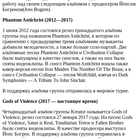
работу над своим следующим альбомом с продюсером Йенсом
Богреном(Jens Bogren).
Phantom Antichrist (2012—2017)
1 июня 2012 года состоялся релиз тринадцатого альбома
группы под названием Phantom Antichrist, в котором по
сравнению с предыдущими тремя альбомами музыканты
добавили мелодичности, а также больше соло-партий. Две
альбомные песни Phantom Antichrist и Civilisation Collapse
были выпущены в качестве синглов, а также на них были
сняты видеоклипы. В сингл Phantom Antichrist вошла также
кавер-версия песни Iron Maiden The Number Of The Beast, а в
сингл Civilisation Collapse — песня Wolfchild, взятая из Dark
Symphonies — A Tribute To John Sinclair.
В поддержку альбома группа отправилась в мировое турне.
Gods of Violence (2017 — настоящее время)
Четырнадцатый альбом группы Kreator называется Gods of
Violence, релиз состоялся 27 января 2017 года. На песни Gods
of Violence, Satan is Real, Totalitarian Terror и Fallen Brother
были сняты видеоклипы. В качестве продюсера выступил
Йенс Богрен. В поддержку альбома группа отправилась в