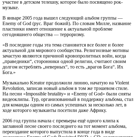
участие в детском телешоу, которое было посвящено рок-
музыке.
В январе 2005 года вышел следующий альбом группы —
Enemy of God (рус. Враг божий). По словам Милле, название
пластинки имеет отношение к актуальной проблеме
сегодняшнего общества — терроризму.
«В последние годы эта тема становится все более и более
актуальной для мирового сообщества. Религиозные мотивы
зачастую являются причиной кровопролитных войн, когда
„праведники“, сторонники одной религии, считают своим
долгом истреблять „неверных“, то есть „врагов Бога“. Их
Бога.»
Музыкально Kreator продолжили линию, начатую на Violent
Revolution, записав новый альбом в том же трэшевом стиле.
На песни «Impossible brutality» и «Enemy of God» были сняты
видеоклипы. Тур, организованный в поддержку альбома, стал
для команды одним из самых успешных за несколько лет, в
ходе которого музыканты посетили даже Африку.
2006 год группа начала с премьеры ещё одного клипа к
заглавной песне своего последнего на тот момент альбома,
переиздание которого выпустила в конце года в виде