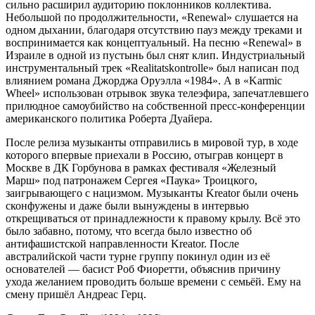
сильно расширил аудиторию поклонников коллектива.
Небольшой по продолжительности, «Renewal» слушается на
одном дыхании, благодаря отсутствию пауз между треками и
воспринимается как концептуальный. На песню «Renewal» в
Израиле в одной из пустынь был снят клип. Индустриальный
инструментальный трек «Realitatskontrolle» был написан под
влиянием романа Джорджа Оруэлла «1984». А в «Karmic
Wheel» использован отрывок звука телеэфира, запечатлевшего
прилюдное самоубийство на собственной пресс-конференции
американского политика Роберта Дуайера.
После релиза музыканты отправились в мировой тур, в ходе
которого впервые приехали в Россию, отыграв концерт в
Москве в ДК Горбунова в рамках фестиваля «Железный
Марш» под патронажем Сергея «Паука» Троицкого,
заигрывающего с нацизмом. Музыканты Kreator были очень
сконфужены и даже были вынуждены в интервью
открещиваться от принадлежности к правому крылу. Всё это
было забавно, потому, что всегда было известно об
антифашистской направленности Kreator. После
австралийской части турне группу покинул один из её
основателей — басист Роб Фиоретти, объяснив причину
ухода желанием проводить больше времени с семьёй. Ему на
смену пришёл Андреас Герц.