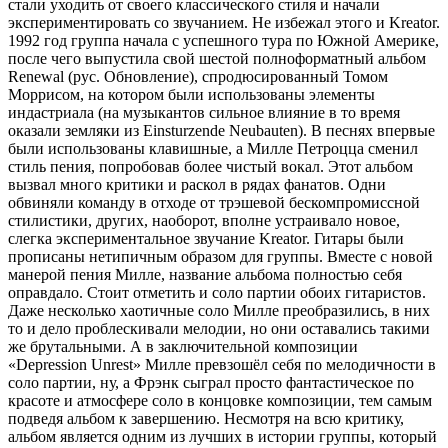
стали уходить от своего классического стиля и начали
экспериментировать со звучанием. Не избежал этого и Kreator.
1992 год группа начала с успешного тура по Южной Америке,
после чего выпустила свой шестой полноформатный альбом
Renewal (рус. Обновление), спродюсированный Томом
Моррисом, на котором были использованы элементы
индастриала (на музыкантов сильное влияние в то время
оказали земляки из Einsturzende Neubauten). В песнях впервые
были использованы клавишные, а Милле Петроцца сменил
стиль пения, попробовав более чистый вокал. Этот альбом
вызвал много критики и раскол в рядах фанатов. Одни
обвиняли команду в отходе от трэшевой бескомпромиссной
стилистики, других, наоборот, вполне устраивало новое,
слегка экспериментальное звучание Kreator. Гитары были
прописаны нетипичным образом для группы. Вместе с новой
манерой пения Милле, название альбома полностью себя
оправдало. Стоит отметить и соло партии обоих гитаристов.
Даже несколько хаотичные соло Милле преобразились, в них
то и дело проблескивали мелодии, но они оставались такими
же брутальными. А в заключительной композиции
«Depression Unrest» Милле превзошёл себя по мелодичности в
соло партии, ну, а Фрэнк сыграл просто фантастическое по
красоте и атмосфере соло в концовке композиции, тем самым
подведя альбом к завершению. Несмотря на всю критику,
альбом является одним из лучших в истории группы, который