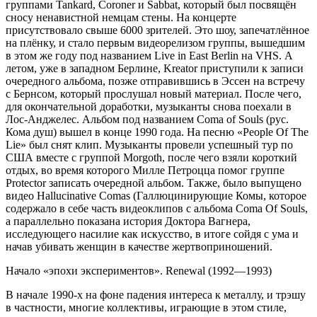
группами Tankard, Coroner и Sabbat, который был посвящён
сносу ненавистной немцам стены. На концерте
присутствовало свыше 6000 зрителей. Это шоу, запечатлённое
на плёнку, и стало первым видеорелизом группы, вышедшим
в этом же году под названием Live in East Berlin на VHS. А
летом, уже в западном Берлине, Kreator приступили к записи
очередного альбома, позже отправившись в Эссен на встречу
с Бернсом, который прослушал новый материал. После чего,
для окончательной доработки, музыканты снова поехали в
Лос-Анджелес. Альбом под названием Coma of Souls (рус.
Кома душ) вышел в конце 1990 года. На песню «People Of The
Lie» был снят клип. Музыканты провели успешный тур по
США вместе с группой Morgoth, после чего взяли короткий
отдых, во время которого Милле Петроцца помог группе
Protector записать очередной альбом. Также, было выпущено
видео Hallucinative Comas (Галлюцинирующие Комы, которое
содержало в себе часть видеоклипов с альбома Coma Of Souls,
а параллельно показана история Доктора Вагнера,
исследующего насилие как искусство, в итоге сойдя с ума и
начав убивать женщин в качестве жертвоприношений.
Начало «эпохи экспериментов». Renewal (1992—1993)
В начале 1990-х на фоне падения интереса к металлу, и трэшу
в частности, многие коллективы, играющие в этом стиле,