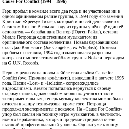
Cause For Conflict (1994—1996)
Герц пробыл в команде всего два года и не участвовал ни в
одном официальном релизе группы, в 1994 году его заменил
Кристиан «Speesy» Гизлер, который и по сей день является
басистом Kreator. В том же году из группы ушёл ещё один её
основатель — барабанщик Вентор (Юрген Райль), оставив
Милле Петроцца единственным музыкантом из
оригинального состава коллектива. Новым барабанщиком
стал Джо Кангелоси (Joe Cangelosi, ex-Whiplash). Помимо
проблем с составом, 1994 год ознаменовался разрывом
контракта с многолетним лейблом группы Noise и переходом
на G.U.N. Records.
Первым релизом на новом лейбле стал альбом Cause for
Conflict (рус. Причина конфликта), вышедший в августе 1995
года. Песни «Lost» и «Isolation» сопровождались
видеоклипами. Kreator попытались вернуться к своему
старому стилю, однако альбом вновь получился отчасти
экспериментальным, теперь музыку коллектива можно было
отнести к жанру техно-трэша, кроме того, Петроцца
продолжал эксперименты с вокалом. На «Cause For Conflict»
упор был сделан на технику игры музыкантов, в частности,
нового барабанщика, который продемонстрировал очень
высокий профессиональный уровень. Однако уже к концу