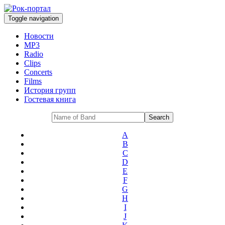
Toggle navigation
Новости
MP3
Radio
Clips
Concerts
Films
История групп
Гостевая книга
A
B
C
D
E
F
G
H
I
J