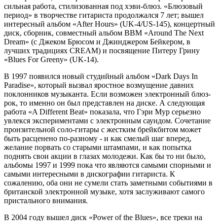
сильная работа, стилизованная под хэви-блюз. «Блюзовый
период» в творчестве гитариста продолжался 7 лет; вышел
интересный альбом «After Hours» (UK-4/US-145), концертный
диск, сборник, совместный альбом ВВМ «Around The Next
Dream» (с Джеком Брюсом и Джинджером Бейкером, в
лучших традициях CREAM) и посвящение Питеру Грину
«Blues For Greeny» (UK-14).
В 1997 появился новый студийный альбом «Dark Days In
Paradise», который вызвал яростное возмущение давних
поклонников музыканта. Если возможен электронный блюз-
рок, то именно он был представлен на диске. А следующая
работа «A Different Beat» показала, что Гэри Мур серьезно
увлекся экспериментами с электронным саундом. Сочетание
пронзительной соло-гитары с жестким брейкбитом может
быть расценено по-разному - и как смелый шаг вперед,
желание порвать со старыми штампами, и как попытка
поднять свои акции в глазах молодежи. Как бы то ни было,
альбомы 1997 и 1999 пока что являются самыми спорными и
самыми интересными в дискографии гитариста. К
сожалению, оба они не сумели стать заметными событиями в
британской электронной музыке, хотя заслуживают самого
пристального внимания.
В 2004 году вышел диск «Power of the Blues», все треки на