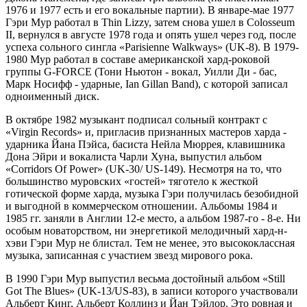
1976 и 1977 есть и его вокальные партии). В январе-мае 1977
Гэри Мур работал в Thin Lizzy, затем снова ушел в Colosseum
II, вернулся в августе 1978 года и опять ушел через год, после
успеха сольного сингла «Parisienne Walkways» (UK-8). В 1979-
1980 Мур работал в составе американской хард-роковой
группы G-FORCE (Тони Ньютон - вокал, Уилли Ди - бас,
Марк Носифф - ударные, Ian Gillan Band), с которой записал
одноименный диск.
В октябре 1982 музыкант подписал сольный контракт с
«Virgin Records» и, пригласив признанных мастеров харда -
ударника Йана Пэйса, басиста Нейла Мюррея, клавишника
Дона Эйри и вокалиста Чарли Хуна, выпустил альбом
«Corridors Of Power» (UK-30/ US-149). Несмотря на то, что
большинство муровских «гостей» тяготело к жесткой
готической форме харда, музыка Гэри получилась безобидной
и выгодной в коммерческом отношении. Альбомы 1984 и
1985 гг. заняли в Англии 12-е место, а альбом 1987-го - 8-е. Ни
особым новаторством, ни энергетикой мелодичный хард-н-
хэви Гэри Мур не блистал. Тем не менее, это высококлассная
музыка, записанная с участием звезд мирового рока.
В 1990 Гэри Мур выпустил весьма достойный альбом «Still
Got The Blues» (UK-13/US-83), в записи которого участвовали
Альберт Кинг, Альберт Коллинз и Йан Тэйлор. Это ровная и