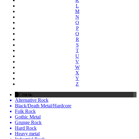
K
L
M
N
O
P
Q
R
S
T
U
V
W
X
Y
Z
Стиль
Alternative Rock
Black/Death Metal/Hardcore
Folk Rock
Gothic Metal
Grunge Rock
Hard Rock
Heavy metal