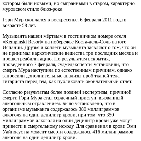
котором были новыми, но сыгранными в старом, характерно-
муровском стиле блюз-рока.
Гэри Мур скончался в воскресенье, 6 февраля 2011 года в
возрасте 58 лет.
Музыканта нашли мёртвым в гостиничном номере отеля
«Kempinski Resort» на побережье Коста-дель-Соль на юге
Испании. Друзья и коллеги музыканта заявляют о том, что он
не принимал наркотические вещества три последних месяца и
прошел реабилитацию. По результатам вскрытия,
проведенного 7 февраля, судмедэксперты установили, что
смерть Мура наступила по естественным причинам, однако
запросили дополнительные анализы проб тканей тела
гитариста перед тем, как публиковать окончательный отчет.
Согласно результатам более поздней экспертизы, причиной
смерти Гэри Мура стал сердечный приступ, вызванный
алкогольным отравлением. Было установлено, что в
организме музыканта содержалось 380 миллиграммов
алкоголя на один децилитр крови, при том, что 350
миллиграммов алкоголя на один децилитр крови уже могут
привести к смертельному исходу. Для сравнения в крови Эми
Уайнхаус на момент смерти содержалось 416 миллиграммов
алкоголя на один децилитр крови.