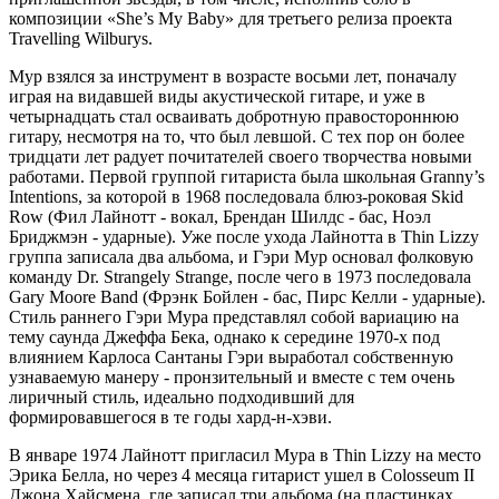
композиции «She’s My Baby» для третьего релиза проекта
Travelling Wilburys.
Мур взялся за инструмент в возрасте восьми лет, поначалу
играя на видавшей виды акустической гитаре, и уже в
четырнадцать стал осваивать добротную правостороннюю
гитару, несмотря на то, что был левшой. С тех пор он более
тридцати лет радует почитателей своего творчества новыми
работами. Первой группой гитариста была школьная Granny’s
Intentions, за которой в 1968 последовала блюз-роковая Skid
Row (Фил Лайнотт - вокал, Брендан Шилдс - бас, Ноэл
Бриджмэн - ударные). Уже после ухода Лайнотта в Thin Lizzy
группа записала два альбома, и Гэри Мур основал фолковую
команду Dr. Strangely Strange, после чего в 1973 последовала
Gary Moore Band (Фрэнк Бойлен - бас, Пирс Келли - ударные).
Стиль раннего Гэри Мура представлял собой вариацию на
тему саунда Джеффа Бека, однако к середине 1970-х под
влиянием Карлоса Сантаны Гэри выработал собственную
узнаваемую манеру - пронзительный и вместе с тем очень
лиричный стиль, идеально подходивший для
формировавшегося в те годы хард-н-хэви.
В январе 1974 Лайнотт пригласил Мура в Thin Lizzy на место
Эрика Белла, но через 4 месяца гитарист ушел в Colosseum II
Джона Хайсмена, где записал три альбома (на пластинках