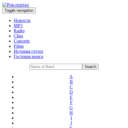
Toggle navigation
Новости
MP3
Radio
Clips
Concerts
Films
История групп
Гостевая книга
A
B
C
D
E
F
G
H
I
J