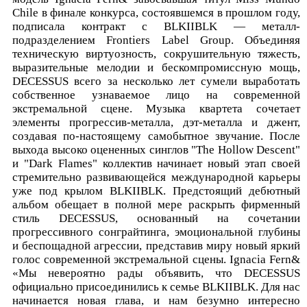
Chile в финале конкурса, состоявшемся в прошлом году,
подписала контракт с BLKIIBLK — металл-
подразделением Frontiers Label Group. Объединяя
техническую виртуозность, сокрушительную тяжесть,
выразительные мелодии и бескомпромиссную мощь,
DECESSUS всего за несколько лет сумели выработать
собственное узнаваемое лицо на современной
экстремальной сцене. Музыка квартета сочетает
элементы прогрессив-металла, дэт-металла и джент,
создавая по-настоящему самобытное звучание. После
выхода высоко оцененных синглов "The Hollow Descent"
и "Dark Flames" коллектив начинает новый этап своей
стремительно развивающейся международной карьеры
уже под крылом BLKIIBLK. Предстоящий дебютный
альбом обещает в полной мере раскрыть фирменный
стиль DECESSUS, основанный на сочетании
прогрессивного сонграйтинга, эмоциональной глубины
и беспощадной агрессии, представив миру новый яркий
голос современной экстремальной сцены. Ignacia Fern&
«Мы невероятно рады объявить, что DECESSUS
официально присоединились к семье BLKIIBLK. Для нас
начинается новая глава, и нам безумно интересно