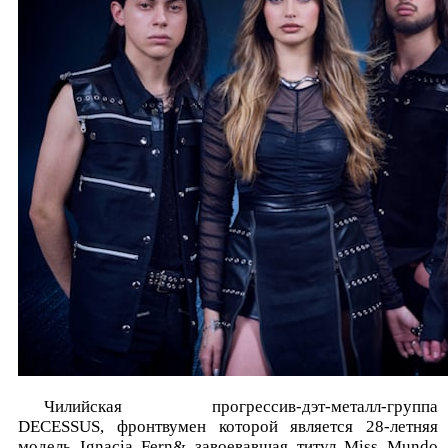
Чилийская прогрессив-дэт-металл-группа
DECESSUS, фронтвумен которой является 28-летняя
модель Ignacia Fern& завоевавшая титул Miss Mundo