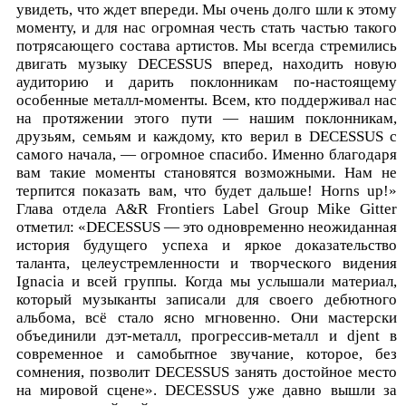
увидеть, что ждет впереди. Мы очень долго шли к этому
моменту, и для нас огромная честь стать частью такого
потрясающего состава артистов. Мы всегда стремились
двигать музыку DECESSUS вперед, находить новую
аудиторию и дарить поклонникам по-настоящему
особенные металл-моменты. Всем, кто поддерживал нас
на протяжении этого пути — нашим поклонникам,
друзьям, семьям и каждому, кто верил в DECESSUS с
самого начала, — огромное спасибо. Именно благодаря
вам такие моменты становятся возможными. Нам не
терпится показать вам, что будет дальше! Horns up!»
Глава отдела A&R Frontiers Label Group Mike Gitter
отметил: «DECESSUS — это одновременно неожиданная
история будущего успеха и яркое доказательство
таланта, целеустремленности и творческого видения
Ignacia и всей группы. Когда мы услышали материал,
который музыканты записали для своего дебютного
альбома, всё стало ясно мгновенно. Они мастерски
объединили дэт-металл, прогрессив-металл и djent в
современное и самобытное звучание, которое, без
сомнения, позволит DECESSUS занять достойное место
на мировой сцене». DECESSUS уже давно вышли за