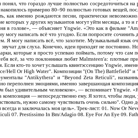
понял, что гораздо лучше полностью сосредоточиться на ра
ня накопилось примерно 80–90 полностью готовых вещей, пос
ть, как именно рождаются песни, практически невозможно.
ие которых у других музыкантов могут уйти месяцы, а то и г
меня в голове», — объясняет Yngwie. «Это как в фильме "
ому могу написать всё что угодно. Если попросите сочинить
лем. Я могу написать всё, что захотите. Музыкальный язык 
 звучат для слуха. Конечно, идеи приходят не постоянно. Но
арки, которые я просто успеваю поймать, потому что сам п
себя всё, за что поклонники любят Malmsteen'a: плотные 
Если кто-то хочет услышать квинтэссенцию Yngwie, именно 
Hell Or High Water". Композиции "(On The) Battlefield" и
рументалы "Antikythera" и "Beyond Zeta Reticuli", назва
льно переполнен эмоциями, именно завершающая композиция 
н был удивительным человеком», — вспоминает Yngwie. «Я 
та композиция — непосредственно ему. Я хотел, чтобы люди, 
вствовать, нужно самому чувствовать очень сильно". Одно
сегда и заключалась моя цель». Трек-лист: 01. Now Or Never 
ticuli 07. Prestissimo In Bm/Adagio 08. Eye For An Eye 09. Fat