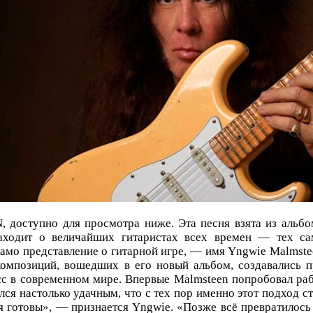
оступно для просмотра ниже. Эта песня взята из альбома
 заходит о величайших гитаристах всех времен — тех с
само представление о гитарной игре, — имя Yngwie Malmste
 композиций, вошедших в его новый альбом, создавались 
сс в современном мире. Впервые Malmsteen попробовал раб
лся настолько удачным, что с тех пор именно этот подход с
я готовы», — признается Yngwie. «Позже всё превратилось в