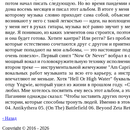
потом начал писать следующую. Но во время пандемии я 
дома восемь месяцев и писал этот альбом. В итоге у ме
которому музыка словно приходит сама собой, объясни
возникают у него с такой легкостью — идеи, на воплощен
у меня нет в руках гитары, музыка всё равно звучит у 
виде. Я понимаю, из каких элементов она строится, поэт
и она будет готова. Хотите кантри? Или регги? Без проб
которые естественно сочетаются друг с другом и приятно
которые попадают на мои альбомы, — это настоящие под
очень повезло». Первый сингл "Now Or Never" вобрал в 
мощный вокал и головокружительную технику исполнения. 
втором треке — инструментальной жемчужине "Am Caprice/
вокальных работ музыканта за всю его карьеру, а инст
впечатляют не меньше. Хотя "Hell Or High Water" буква
отцу Yngwie, который ушел из жизни в прошлом году. «О
любил. Мне хотелось посвятить ему весь этот альбом, а э
Паганини однажды сказал: "Чтобы заставить других почу
истории, которые способны тронуть людей. Именно в этом в
04. Antikythera 05. (On The) Battlefield 06. Beyond Zeta Re
‹ Назад
Copyright © 2016 - 2026