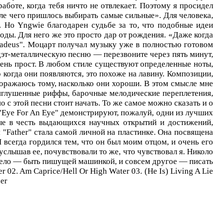
боте, когда тебя ничто не отвлекает. Поэтому я просидел
ле чего пришлось выбирать самые сильные». Для человека,
 Но Yngwie благодарен судьбе за то, что подобные идеи
оды. Для него же это просто дар от рождения. «Даже когда
Amadeus". Моцарт получал музыку уже в полностью готовом
 дэт-металлическую песню — перезвоните через пять минут,
очень прост. В любом стиле существуют определенные ноты,
 когда они появляются, это похоже на лавину. Композиции,
оражаюсь тому, насколько они хороши. В этом смысле мне
приглушенные риффы, барочные мелодические переплетения,
с этой песни стоит начать. То же самое можно сказать и о
 "Eye For An Eye" демонстрируют, пожалуй, одни из лучших
нные в честь выдающихся научных открытий и достижений,
"Father" стала самой личной на пластинке. Она посвящена
всегда гордился тем, что он был моим отцом, и очень его
услышав ее, почувствовали то же, что чувствовал я. Николо
 дело — быть пишущей машинкой, и совсем другое — писать
02. Am Caprice/Hell Or High Water 03. (He Is) Living A Lie
her